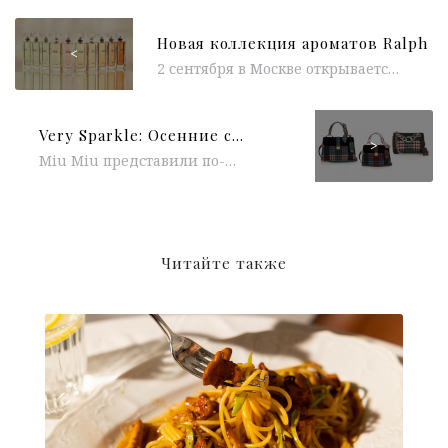
<
2 сентября в Москве открывается второй парфюмерный бутик Ralph Lauren. По случаю такому случаю, в Москве будет представлена новая коллекция нишевых...
Very Sparkle: Осенние сумки Miu Miu
>
Miu Miu представили по-настоящему уютные сумки для осени, выполненные из овечьей шерсти, нежной кожи и мохера, украшенные атласной лентой на...
Читайте также