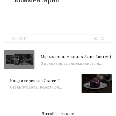
Окт 2016
<
В предверии долгожданного дебюта Энтони Ваккарелло для Saint Laurent, модный дом представил музыкальный видеоряд с новой музой SL Аней Рубик. Под...
Кондитерская «Свисс Гурмэ» в Swissôtel Resort Сочи Камелия
>
Отель Swissôtel Resort Сочи Камелия представляет свою гастрономическую сторону и открыл уникальную кондитерскую «Свисс Гурмэ», в основе которой сочетание швейцарского качества и лучших...
Читайте также