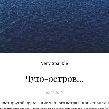
Very Sparkle
Чудо-остров…
02.08.2017
яет другой, дуновение теплого ветра и приятная те
и южного зноя – вот первые впечатления от острова 