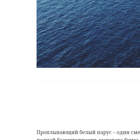
Проплывающий белый парус – один смен
полной безмятежности, морского бриза 