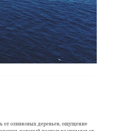
нь от оливковых деревьев, ощущение
Менорки, который настолько укрылся от