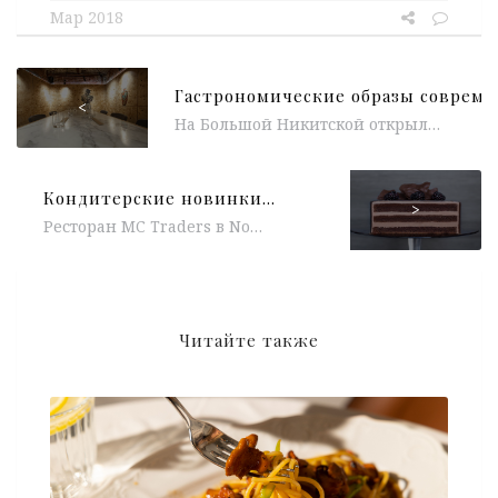
Мар 2018
<
На Большой Никитской открылся азиатский ресторан Tokyo, продукты для которого привозят напрямую из Японии, а в меню собраны гастрономические образы...
Кондитерские новинки в ресторане MC Traders
>
Ресторан MC Traders в Novotel Москва Сити во главе с Шеф-кондитером Ольгой Богомоловой подготовили для своих гостей новые кондитерские шедевры. Из...
Читайте также