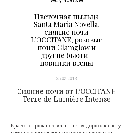
Цветочная пыльца
Santa Maria Novella,
сияние ночи
L’OCCITANE, розовые
пони Glamglow и
другие бьюти-
новинки весны
23.03.2018
Сияние ночи от L’OCCITANE
Terre de Lumière Intense
Красота Прованса, извилистая дорога к свету
и таинственное сияние ночи вдохновили