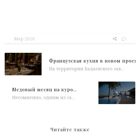
Мар 2018
<
На территории Бадаевского завода открылся Salon — новый проект Аркадия Новикова с домашней гастрономической кухней от одного из лучших французских...
Медовый месяц на курорте Velaa Private Island
>
Несомненно, одним из самых райских мест на планете, являются Мальдивские острова. Курорт Velaa Private Island подготовил для своих влюбленных гостей незабываемую...
Читайте также