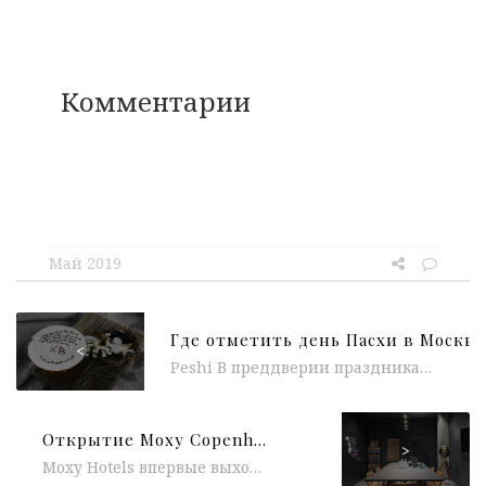
Комментарии
Май 2019
Где отметить день Пасхи в Москве
<
Peshi В преддверии праздника Пасхи ресторан PESHI приготовил для гостей специальное предложение – авторские куличи от шеф-кондитера PESHI и Пасхальные...
Открытие Moxy Copenhagen Sydhavnen
>
Moxy Hotels впервые выходит на датский рынок с открытием отеля Moxy Copenhagen Sydhavnen в Копенгагене. Расположенный в передовом районе Sydhavnen,...