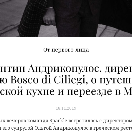
От первого лица
нтин Андрикопулос, дире
 Bosco di Ciliegi, о путе
ской кухне и переезде в 
18.11.2019
х вечеров команда Sparkle встретилась с директором 
и его супругой Ольгой Андрикопулос в греческом рес