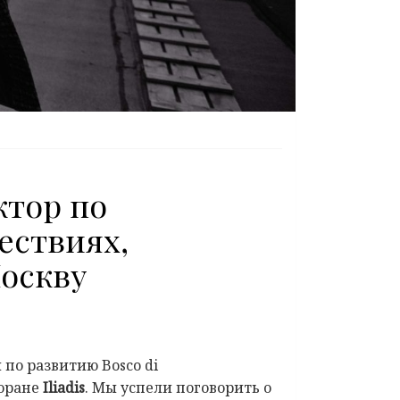
ктор по
шествиях,
Москву
по развитию Bosco di
торане
Iliadis
. Мы успели поговорить о