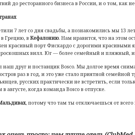
ий до ресторанного бизнеса в России, и о том, как н
транах
етили 7 лет со дня свадьбы, а познакомились мы 13 ле
в Грецию, в
Кефалонию
. Нам нравится, что на этом 
ожен красивый порт Фискардо с дорогими красивыми 
 роскошных вилл. Юг — более семейный и пляжный, и 
л наш друг и поставщик Bosco. Мы долгое время сним
тров раз в год, и это уже стало приятной семейной т
ьянцев, русских практически не встретить, если толь
в августе, когда команда Bosco в отпуске.
Мальдивах
, потому что там ты отключаешься от всего
 очень просто: чем лучше отель (ClubMed, 