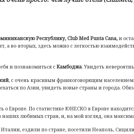
оминиканскую
Республику
, Club Med Punta Cana,
и ост
ит, а во-вторых, здесь можно с легкостью взаимодейс
ебя и познакомиться с
Камбоджа
. Увидеть невероятн
кий
, с очень красивым франкоговорящим населением.
роехаться по Азии, увидеть новые страны и города. Об
ть о Европе. По статистике ЮНЕСКО в Европе находит
 наших любимых стран, и, на мой взгляд, она максим
Италии, ездили по стране, посетили Неаполь, Сицили