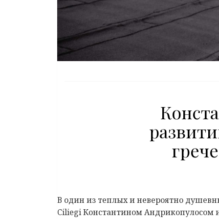
Конста
развитию
грече
В один из теплых и невероятно душевны
Ciliegi Константином Андрикопулосом 