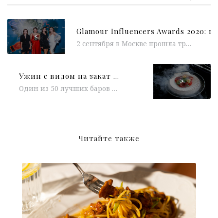
<
2 сентября в Москве прошла третья по счету церемония вручения премии Glamour Influencers Awards. В этом году событие состоялось в...
Ужин с видом на закат в панорамном Сity Space Bar & Restaurant
>
Один из 50 лучших баров мира City Space Bar & Restaurant , расположенный на 34-м этаже пятизвездочного отеля Swissôtel Красные Холмы, встречает осень гастрономическим сетом...
Читайте также