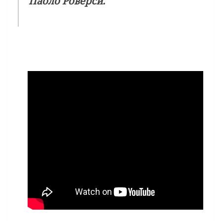
Паоло Роверси.