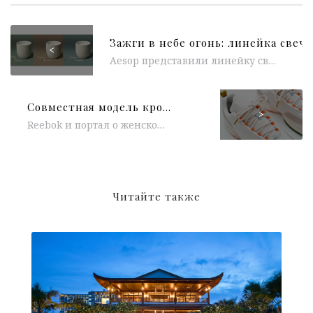
<
Aesop представили линейку свечей Aromatique с тремя новыми ароматами: «Aganice», «Callippus» и «Ptolemy». Линия свечей Aromatique была создана в сотрудничестве с...
Совместная модель кроссовок HYPEBAE и REEBOK
>
Reebok и портал о женской моде и культуре HYPEBAE показали совместную модель кроссовок, вдохновленную классическим силуэтом обуви DMX Thrill. Белые...
Читайте также