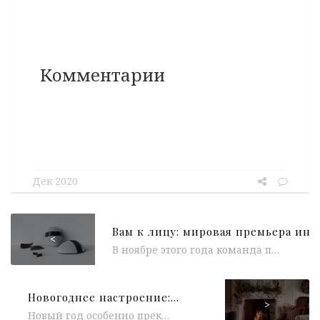
Комментарии
Дек 2020
<
В ноябре этого года команда предпринимателей, дизайнеров, инженеров и специалистов по индивидуальным средствам защиты представила первую в мире маску для...
Новогоднее настроение: 20 идей для подарка
>
Новый год особенно прекрасен тем, что это праздник для всех. В декабре все так или иначе подводят итоги, загадывают желания...