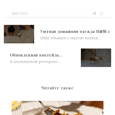
Янв 2021
<
H&M объявил о запуске коллекции, созданной в сотрудничестве с писательницей Ирсой Дэйли-Уорд. H&M создал коллекцию комфортной домашней одежды, на которой...
Обновленная коктейльная карта в Osteria Unica
>
В итальянском ресторане Osteria Unica обновилась коктейльная карта. Шеф-бармен Никита Ганькин добавил в барное меню новинки, которые можно разделить на три категории:...
Читайте также