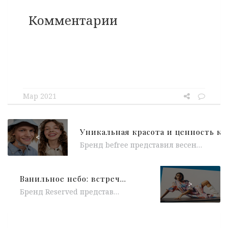
Комментарии
Мар 2021
<
Бренд befree представил весенне-летнюю кампанию, в которой раскрываются смелые размышления об идентичности, музыке как универсальном языке общения и тактильности. Философия бренда...
Ванильное небо: встречаем весну вместе с Reserved
>
Бренд Reserved представил свой весенний лукбук, полный жизнерадостных красок, солнечного настроения и, конечно, актуальных модных тенденций, из которых каждый может...