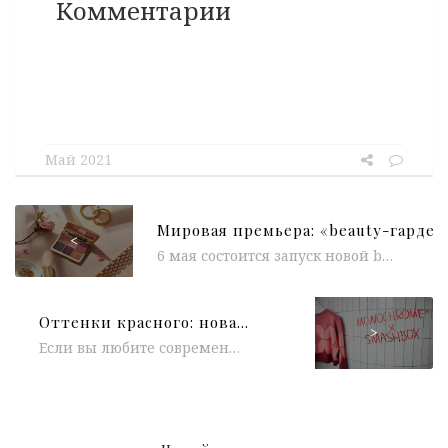
Комментарии
Май 2021
<
6 мая состоится запуск новой beauty-марки от американской it-girl, предпринимателя и модного инфлюенсера Оливии Палермо. Философия бренда заключается в том,...
Оттенки красного: новая коллаборация Smashbox x MONOCHROME
>
Если вы любите современный casual-стиль с яркими акцентами, обратите внимание на новую коллаборацию двух модных брендов. Российский fashion-бренд MONOCHROME, известный...