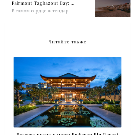
Fairmont Taghazout Bay: новый оазис в Марокко
>
В самом сердце легендарного залива Тагазут Бэй, в окружении золотых песчаных пляжей и лазурных вод, открыл свои двери Fairmont Taghazout...
Читайте также
Русская кухня у моря: Radisson Blu Resort