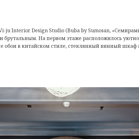
ju Interior Design Studio (Buba by Sumosan, «Семирамис
 и брутальным. На первом этаже расположилось уютн
ые обои в китайском стиле, стеклянный винный шка