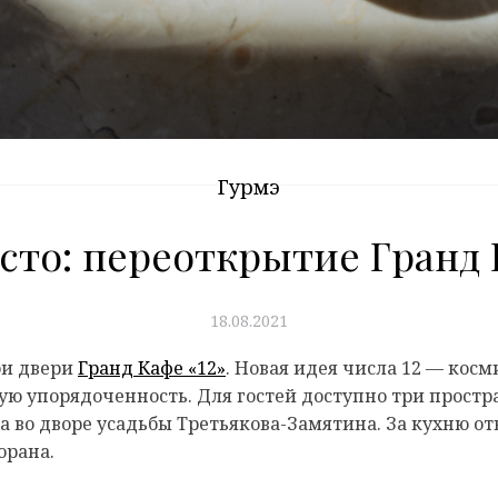
Гурмэ
сто: переоткрытие Гранд 
18.08.2021
ои двери
Гранд Кафе «12»
. Новая идея числа 12 — кос
ю упорядоченность. Для гостей доступно три простран
а во дворе усадьбы Третьякова-Замятина. За кухню о
орана.