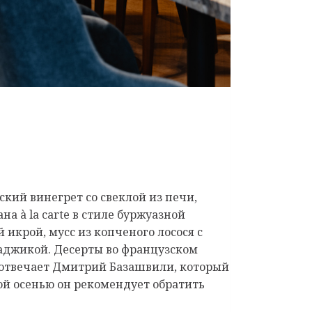
кий винегрет со свеклой из печи,
а à la carte в стиле буржуазной
 икрой, мусс из копченого лосося с
 аджикой. Десерты во французском
у отвечает Дмитрий Базашвили, который
ой осенью он рекомендует обратить