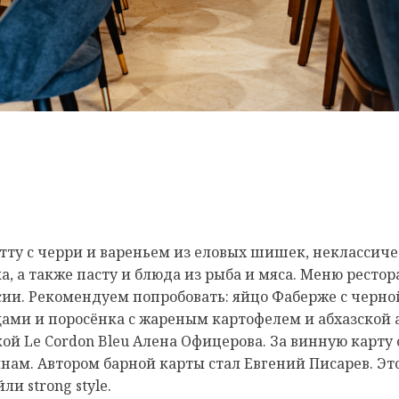
ту с черри и вареньем из еловых шишек, неклассичес
 а также пасту и блюда из рыба и мяса. Меню ресторан
сии. Рекомендуем попробовать: яйцо Фаберже с черной
ощами и поросёнка с жареным картофелем и абхазской
ой Le Cordon Bleu Алена Офицерова. За винную карт
нам. Автором барной карты стал Евгений Писарев. Эт
и strong style.