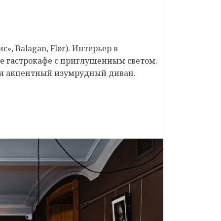
», Balagan, Flør). Интерьер в
ое гастрокафе с приглушенным светом.
ф и акцентный изумрудный диван.