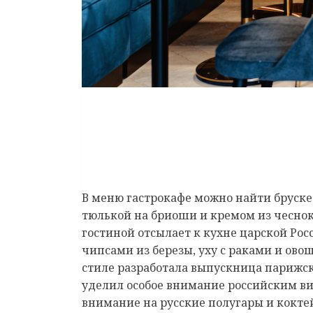
В меню гастрокафе можно найти брускет
тюлькой на бриоши и кремом из чеснока,
гостиной отсылает к кухне царской Рос
чипсами из березы, уху с раками и ов
стиле разработала выпускница парижск
уделил особое внимание российским ви
внимание на русские полугары и коктейл