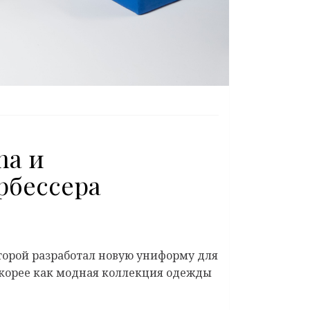
na и
рбессера
оторой разработал новую униформу для
корее как модная коллекция одежды