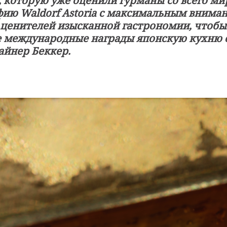
 которую уже оценили гурманы со всего ми
ию Waldorf Astoria с максимальным внима
 ценителей изысканной гастрономии, чтоб
международные награды японскую кухню о
Райнер Беккер
.