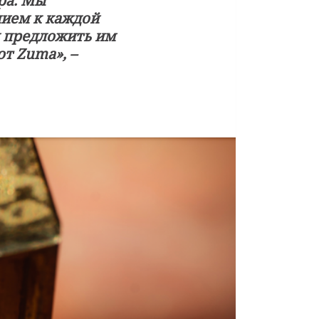
ра. Мы
нием к каждой
ы предложить им
т Zuma», –