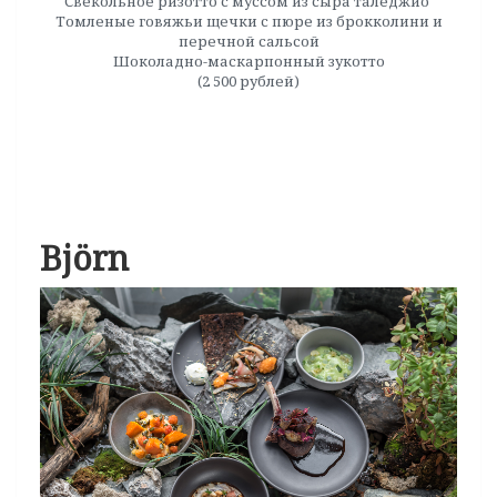
Свекольное ризотто с муссом из сыра таледжио
Томленые говяжьи щечки с пюре из брокколини и
перечной сальсой
Шоколадно-маскарпонный зукотто
(2 500 рублей)
Björn