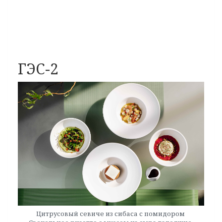
ГЭС-2
Цитрусовый севиче из сибаса с помидором