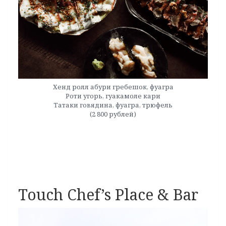
Хенд ролл абури гребешок, фуагра
Роти угорь, гуакамоле кари
Татаки говядина, фуагра, трюфель
(2 800 рублей)
Touch Chef’s Place & Bar