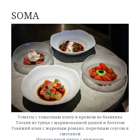
SOMA
Томаты с томатным понзу и кремом из базилика
Татаки из тунца с маринованной дыней и бататом
Говяжий язык с жареным романо, перечным соусом и
сметаной
Шоколадный пирог с инжиром