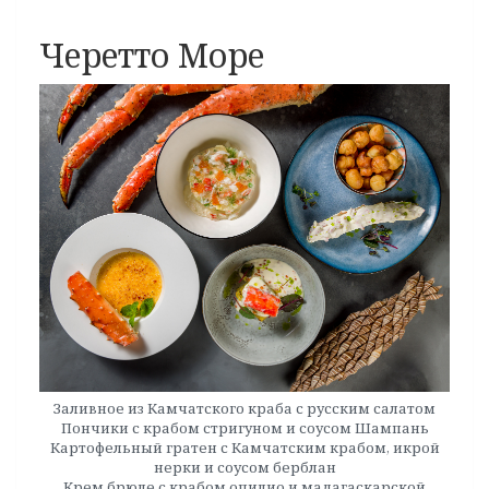
Черетто Море
Заливное из Камчатского краба с русским салатом
Пончики с крабом стригуном и соусом Шампань
Картофельный гратен с Камчатским крабом, икрой
нерки и соусом берблан
Крем брюле с крабом опилио и мадагаскарской