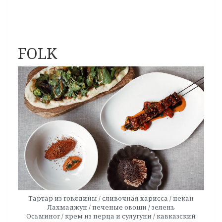
FOLK
Тартар из говядины / сливочная харисса / пекан
Лахмаджун / печеные овощи / зелень
Осьминог / крем из перца и сулугуни / кавказский