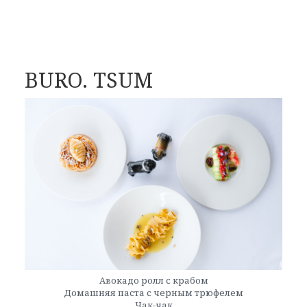
BURO. TSUM
Авокадо ролл с крабом
Домашняя паста с черным трюфелем
Чак-чак