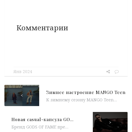
Комментарии
Янв 2024
Зимнее настроение MANGO Teen
<
К зимнему сезону MANGO Teen представили подборку стильных и свежих образов в богемном стиле для девушек, в то время как...
Новая casual-капсула GODS OF FAME
>
Бренд GODS OF FAME представил новинки из casual-капсулы. В линейке можно встретить изделия из натуральной кожи, бомберы из шерсти с...