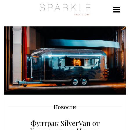
Новости
Фудтрак SilverVan от