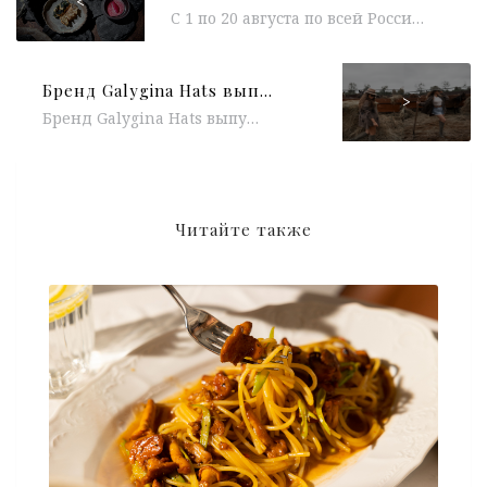
<
C 1 по 20 августа по всей России проходит четвертый гастрономический фестиваль «ТАЙГАСТРО». В концепции фестиваля — сет-меню с таежными и локальными...
Бренд Galygina Hats выпустил дроп RESORT 24
>
Бренд Galygina Hats выпустил дроп RESORT 24, в котором соединились ковбойский дух и любимая вестерн стилистика. В дроп вошли модели...
Читайте также