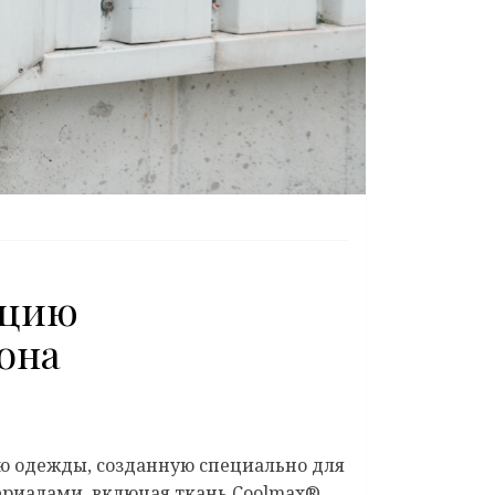
кцию
она
 одежды, созданную специально для
риалами, включая ткань Coolmax®,