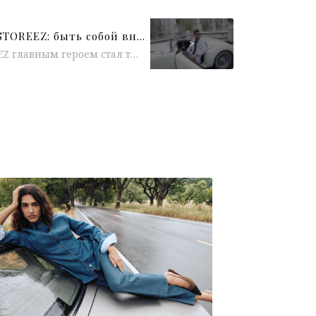
Карен Хачанов для 12 STOREEZ: быть собой вне игры
>
В новой съёмке 12 STOREEZ главным героем стал теннисист Карен Хачанов — не просто спортсмен, а человек с тонкой внутренней...