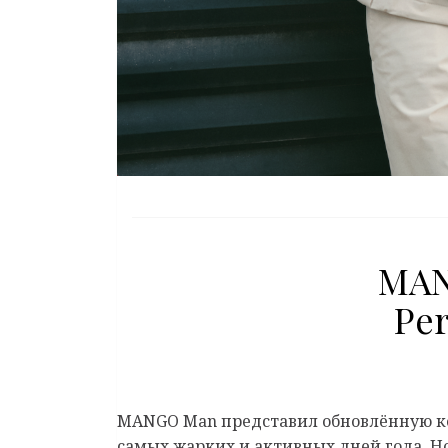
MAN
Pe
MANGO Man представил обновлённую 
самых жарких и активных дней года. 