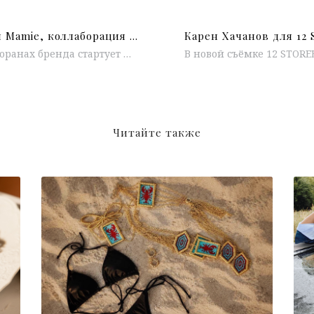
Второй День рождения Mamie, коллаборация Garda x Elemis, открытие Bluefin в Жуковке, летняя карта напитков в Кофемании
Meat_Coin С 5 июня в ресторанах бренда стартует новая коктейльная карта от шеф-барменов Евгения Юшкина и Макса Юркина — яркая,...
Читайте также