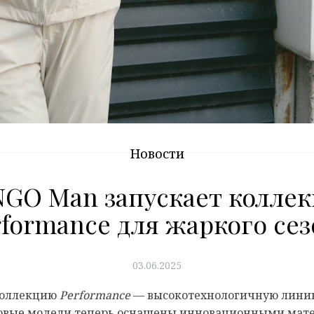
Новости
GO Man запускает колле
rformance для жаркого сез
03.06.2025
коллекцию
Performance
— высокотехнологичную линию
Новые модели теперь оснащены инновационными мате