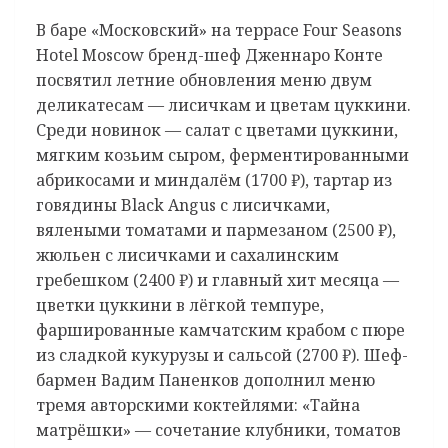
В баре «Московский» на террасе Four Seasons
Hotel Moscow бренд-шеф Дженнаро Конте
посвятил летние обновления меню двум
деликатесам — лисичкам и цветам цуккини.
Среди новинок — салат с цветами цуккини,
мягким козьим сыром, ферментированными
абрикосами и миндалём (1700 ₽), тартар из
говядины Black Angus с лисичками,
вялеными томатами и пармезаном (2500 ₽),
жюльен с лисичками и сахалинским
гребешком (2400 ₽) и главный хит месяца —
цветки цуккини в лёгкой темпуре,
фаршированные камчатским крабом с пюре
из сладкой кукурузы и сальсой (2700 ₽). Шеф-
бармен Вадим Паненков дополнил меню
тремя авторскими коктейлями: «Тайна
матрёшки» — сочетание клубники, томатов