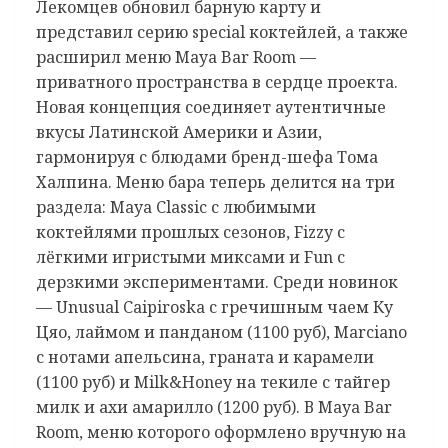
Лекомцев обновил барную карту и
представил серию special коктейлей, а также
расширил меню Maya Bar Room —
приватного пространства в сердце проекта.
Новая концепция соединяет аутентичные
вкусы Латинской Америки и Азии,
гармонируя с блюдами бренд-шефа Тома
Халпина. Меню бара теперь делится на три
раздела: Maya Classic с любимыми
коктейлями прошлых сезонов, Fizzy с
лёгкими игристыми миксами и Fun с
дерзкими экспериментами. Среди новинок
— Unusual Caipiroska с гречишным чаем Ку
Цяо, лаймом и панданом (1100 руб), Marciano
с нотами апельсина, граната и карамели
(1100 руб) и Milk&Honey на текиле с тайгер
милк и ахи амарилло (1200 руб). В Maya Bar
Room, меню которого оформлено вручную на