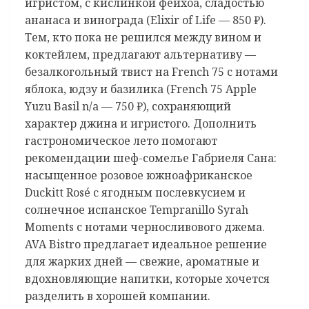
игристом, с кислинкой фейхоа, сладостью
ананаса и винограда (Elixir of Life — 850 ₽).
Тем, кто пока не решился между вином и
коктейлем, предлагают альтернативу —
безалкогольный твист на French 75 с нотами
яблока, юдзу и базилика (French 75 Apple
Yuzu Basil n/a — 750 ₽), сохраняющий
характер джина и игристого. Дополнить
гастрономическое лето помогают
рекомендации шеф-сомелье Габриеля Сана:
насыщенное розовое южноафриканское
Duckitt Rosé с ягодным послевкусием и
солнечное испанское Tempranillo Syrah
Moments с нотами черносливового джема.
AVA Bistro предлагает идеальное решение
для жарких дней — свежие, ароматные и
вдохновляющие напитки, которые хочется
разделить в хорошей компании.