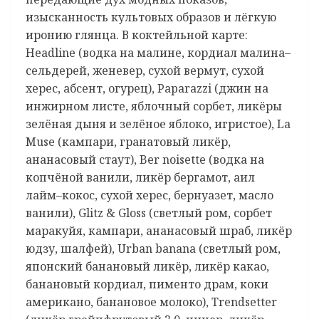
изысканность культовых образов и лёгкую
иронию глянца. В коктейльной карте:
Headline (водка на малине, кордиал малина–
сельдерей, женевер, сухой вермут, сухой
херес, абсент, огурец), Paparazzi (джин на
инжирном листе, яблочный сорбет, ликёры
зелёная дыня и зелёное яблоко, игристое), La
Muse (кампари, гранатовый ликёр,
ананасовый стаут), Ber noisette (водка на
копчёной ванили, ликёр бергамот, аил
лайм–кокос, сухой херес, бернуазет, масло
ванили), Glitz & Gloss (светлый ром, сорбет
маракуйя, кампари, ананасовый шраб, ликёр
юдзу, шалфей), Urban banana (светлый ром,
японский банановый ликёр, ликёр какао,
банановый кордиал, пименто драм, коки
американо, банановое молоко), Trendsetter