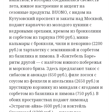
лета, южное настроение и акцент на
сезонные продукты. BUONO, с видом на
Кутузовский проспект и закаты над Москвой,
подают карпаччо из молодого цукини с
кедровыми орехами, кремом из брокколини
и сорбетом из тархуна (990 руб.), мини-
кальмары с брокколи, чили и пекорино (2200
руб.) и тарталетку с земляникой и сорбетом
из базилика и лимона. В «Коктебель Баре»
ритм другой — с налётом южного побережья
и морского бриза. Здесь предлагают такос с
сибасом и авокадо (650 руб.), филе лосося с
соусом из фенхеля и апельсина (2650 руб.) и
хрустящую корзинку из миндаля с ягодами и
сорбетом из базилика и лимона (750 руб.). В
обоих пространствах подают лимонад
«Эстрагон-айва» (600 руб.) и коктейль