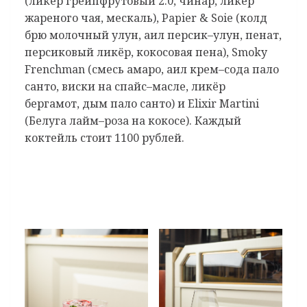
(ликёр грейпфрутовый 2.0, чинар, ликёр
жареного чая, мескаль), Papier & Soie (колд
брю молочный улун, аил персик–улун, пенат,
персиковый ликёр, кокосовая пена), Smoky
Frenchman (смесь амаро, аил крем–сода пало
санто, виски на спайс–масле, ликёр
бергамот, дым пало санто) и Elixir Martini
(Белуга лайм–роза на кокосе). Каждый
коктейль стоит 1100 рублей.