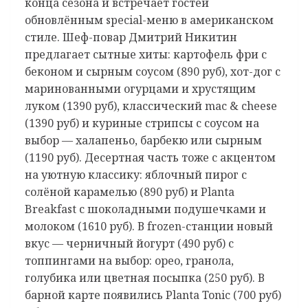
конца сезона и встречает гостей
обновлённым special-меню в американском
стиле. Шеф-повар Дмитрий Никитин
предлагает сытные хиты: картофель фри с
беконом и сырным соусом (890 руб), хот-дог с
маринованными огурцами и хрустящим
луком (1390 руб), классический mac & cheese
(1390 руб) и куриные стрипсы с соусом на
выбор — халапеньо, барбекю или сырным
(1190 руб). Десертная часть тоже с акцентом
на уютную классику: яблочный пирог с
солёной карамелью (890 руб) и Planta
Breakfast с шоколадными подушечками и
молоком (1610 руб). В frozen-станции новый
вкус — черничный йогурт (490 руб) с
топпингами на выбор: орео, гранола,
голубика или цветная посыпка (250 руб). В
барной карте появились Planta Tonic (700 руб)