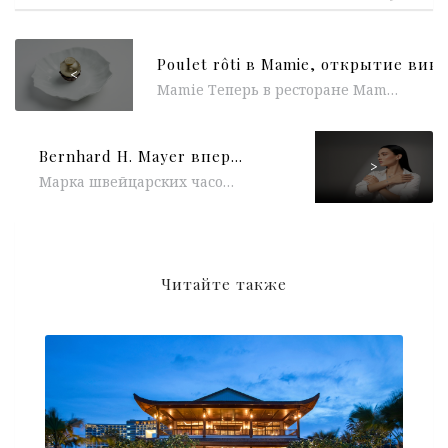
<
Mamie Теперь в ресторане Mamie Bistro с 12:00 до 18:00 по выходным подают классическое французское блюдо — Poulet rôti от...
Bernhard H. Mayer впервые выпустил ювелирную коллекцию из платины
>
Марка швейцарских часов и ювелирных украшений Bernhard H. Mayer представила новинку – серию PTLuxe. Впервые за 154-летнюю историю бренда изделия...
Читайте также