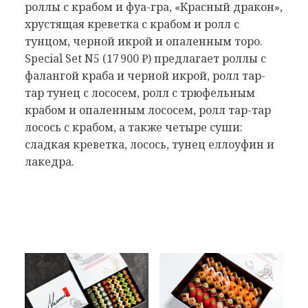
роллы с крабом и фуа-гра, «Красный дракон»,
хрустящая креветка с крабом и ролл с
тунцом, черной икрой и опаленным торо.
Special Set N5 (17 900 ₽) предлагает роллы с
фалангой краба и черной икрой, ролл тар-
тар тунец с лососем, ролл с трюфельным
крабом и опаленным лососем, ролл тар-тар
лосось с крабом, а также четыре суши:
сладкая креветка, лосось, тунец еллоуфин и
лакедра.