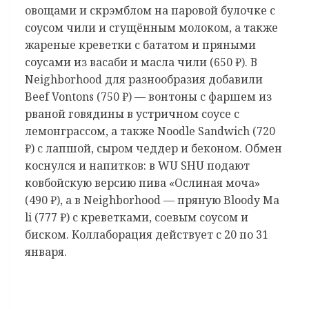
овощами и скрэмблом на паровой булочке с
соусом чили и сгущённым молоком, а также
жареные креветки с бататом и пряными
соусами из васаби и масла чили (650 ₽). В
Neighborhood для разнообразия добавили
Beef Vontons (750 ₽) — вонтоны с фаршем из
рваной говядины в устричном соусе с
лемонграссом, а также Noodle Sandwich (720
₽) с лапшой, сыром чеддер и беконом. Обмен
коснулся и напитков: в WU SHU подают
ковбойскую версию пива «Ослиная моча»
(490 ₽), а в Neighborhood — пряную Bloody Ma
li (777 ₽) с креветками, соевым соусом и
биском. Коллаборация действует с 20 по 31
января.