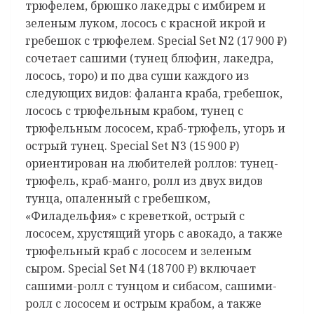
трюфелем, брюшко лакедры с имбирем и
зеленым луком, лосось с красной икрой и
гребешок с трюфелем. Special Set N2 (17 900 ₽)
сочетает сашими (тунец блюфин, лакедра,
лосось, торо) и по два суши каждого из
следующих видов: фаланга краба, гребешок,
лосось с трюфельным крабом, тунец с
трюфельным лососем, краб-трюфель, угорь и
острый тунец. Special Set N3 (15 900 ₽)
ориентирован на любителей роллов: тунец-
трюфель, краб-манго, ролл из двух видов
тунца, опаленный с гребешком,
«Филадельфия» с креветкой, острый с
лососем, хрустящий угорь с авокадо, а также
трюфельный краб с лососем и зеленым
сыром. Special Set N4 (18 700 ₽) включает
сашими-ролл с тунцом и сибасом, сашими-
ролл с лососем и острым крабом, а также