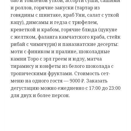
бао и томленой уткой, ассорти суши, сашими
и роллов, горячие закуски (тартар из
говядины с шиитаке, краб Уни, салат с уткой
кацу), димсамы и гедза с трюфелем,
креветкой и крабом, горячие блюда (цукуне
с желтком, фаланга камчатского краба, стейк
рибай с чимичури) и паназиатские десерты:
моти с фиником и пралине, шоколадные
камни Торо с эрл греем и юдзу, матча
тирамису и конфеты из белого шоколада с
тропическими фруктами. Стоимость сет-
меню на одного гостя — 9000 ₽. Заказать
дегустацию можно ежедневно с 17:00 до 23:00
для двух и более персон.