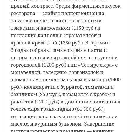
пряный контраст. Среди фирменных закусок
ресторана — слайсы подкопченной на
ольховой щепе говядины с вялеными
томатами и пармезаном (1150 руб.) и
несладкие канноли с страчателлой и
красной креветкой (1260 руб.). В горячих
блюдах собраны самые сырные пасты и
пиццы: пицца из дровяной печи с грушей и
горгонзолой (1200 руб.) или «Четыре сыра» с
моцареллой, таледжио, горгонзолой и
ароматным копченым сыром скаморца (1400
руб.), каламаретти с бурратой, томатами и
базиликом (950 руб.), карамелле с крабом и
рикоттой (1200 руб.) и домашние лингвини в
голове сыра грана-падано (от 550 руб.),
готовящиеся на глазах гостей со сливочным
маслом и куриным бульоном. Завершение
гастрономического праздника — канноли