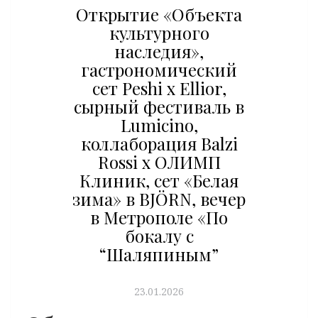
Открытие «Объекта
культурного
наследия»,
гастрономический
сет Peshi x Ellior,
сырный фестиваль в
Lumicino,
коллаборация Balzi
Rossi x ОЛИМП
Клиник, сет «Белая
зима» в BJÖRN, вечер
в Метрополе «По
бокалу с
“Шаляпиным”
23.01.2026