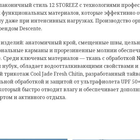
 лаконичный стиль 12 STOREEZ с технологиями профе
 функциональных материалов, которые эффективно от
му даже при интенсивных нагрузках. Производство ор
ендом Descente.
 изделий: анатомичный крой, смещенные швы, цель
иональные карманы и прорезиненные молнии обеспеч
е. Среди ключевых материалов — ткань с обработкой 
нубук, обладает водоотталкивающими свойствами и в
 трикотаж Cool Jade Fresh Chitin, разработанный та
льной обработкой и защитой от ультрафиолета UPF 5
 который быстро отводит влагу и обеспечивает дополн
ртом и активного отдыха.