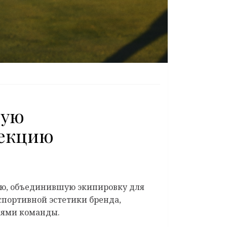
вую
лекцию
ию, объединившую экипировку для
спортивной эстетики бренда,
иями команды.