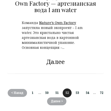
Own Factory — артезианская
вода I am water
Команда
Nature’s Own Factory
запустила новый экопроект – I am
water. Это кристально чистая
артезианская вода в картонной
минималистичной упаковке.
Основная концепция –...
Далее
…
…
< Назад
1
50
51
52
53
54
72
Далее >