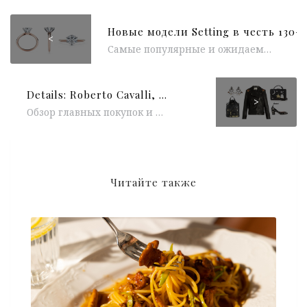
<
Самые популярные и ожидаемые девушками во всем мире кольца для помолвки Setting от Tiffany & Co, пополнили свою коллекцию в честь 130-летнего юбилея...
Details: Roberto Cavalli, Etro, Moschino, Valentino и Fendi
>
Обзор главных покупок и трендов текущего сезона и мелодичный осенний плейлсит от команды Sparke. Комментарии
Читайте также