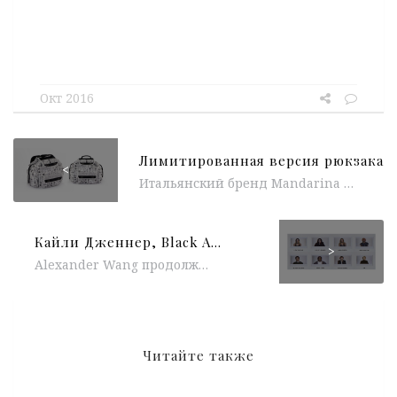
Окт 2016
<
Итальянский бренд Mandarina Duck совместно с концепт-стором 10 Corso Como представили лимитированную версию рюкзака из культовой коллекции Mandarina Duck Utility....
Кайли Дженнер, Black Atlass, A$AP Ferg и Hanne Gaby в новой рекламной компании Alexander Wang
>
Alexander Wang продолжает выкладывать тизеры новой рекламной компании, в которой приняли участие Кайли Дженер с бойфрендом, музыканты Black Atlass и...
Читайте также