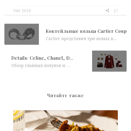
Окт 2016
<
Cartier представил три новых коктейльных кольца мини коллекции Coup d’éclat de Cartier. Роскошные украшения скульптурных форм из белого золота и инкрустированы бриллиантами общим...
Details: Celine, Chanel, Diane von Furstenberg, Topshop Unique, Max Mara, Balenciaga
>
Обзор главных покупок и трендов текущего сезона и мелодичный осенний плейлсит от команды Sparkle. Комментарии
Читайте также