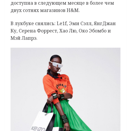
доступна в следующем месяце в более чем
двух сотнях магазинов H&M.
В лукбуке снялись: Le1f, Эми Сэлл, ЯнгДжан
Ку, Серена Форрест, Хао Лю, Око Эбомбо и
Мэй Лапрэ.