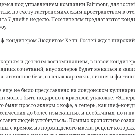
ящемся под управлением компании Fairmont, для гост
вятым по счету гастрономическим пространством в от
крыта 7 дней в неделю. Посетителям предлагаются конд
oy.
еф-кондитером Людвигом Хели. Гостей ждет широкий
 корням и детским воспоминаниям, в новой кондитер
сладких сочетаний, вкус эклеров будет меняться в зави
; лимонное безе; соленая карамель; вишня и фисташк
ое еще не было представлено на лондонском кулинарн
и может быть подарено в красивой упаковке. «Эклер
это были просто эклеры с кофе, а теперь, как шеф-кон
ссических до более изысканных и необычных, но и 
заставит людей улыбнуться». Помимо кропотливо созд
аны с кремом из нормандского масла, рецепт которых