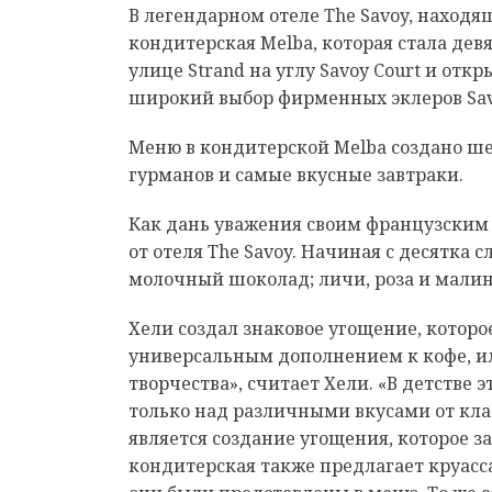
В легендарном отеле The Savoy, наход
кондитерская Melba, которая стала де
улице Strand на углу Savoy Court и от
широкий выбор фирменных эклеров Sav
Меню в кондитерской Melba создано ш
гурманов и самые вкусные завтраки.
Как дань уважения своим французским
от отеля The Savoy. Начиная с десятка 
молочный шоколад; личи, роза и малина
Хели создал знаковое угощение, котор
универсальным дополнением к кофе, ил
творчества», считает Хели. «В детстве 
только над различными вкусами от кла
является создание угощения, которое 
кондитерская также предлагает круасс