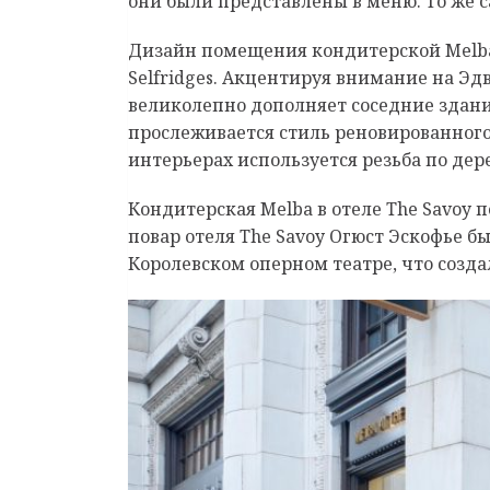
они были представлены в меню. То же с
Дизайн помещения кондитерской Melb
Selfridges. Акцентируя внимание на Эд
великолепно дополняет соседние здани
прослеживается стиль реновированного
интерьерах используется резьба по де
Кондитерская Melba в отеле The Savoy п
повар отеля The Savoy Огюст Эскофье
бы
Королевском оперном театре, что созда