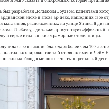
амое можно сказать и о пирожных, которые предлагаю
a был разработан Долманом Боулзом
,
клиентами котор
вардианской эпохе и эпохе ар-деко, нашедших свое о
я магазинов, расположенных на улице Strand. В диза
 отеля TheSavoy, где также присутствует эффектный 
реву и серые итальянские мраморные столешницы.
олучила свое название благодаря более чем 100-летне
л настолько очарован гостьей отеля по имени Дейм 
л несколько блюд в меню в ее честь: персиковый десе