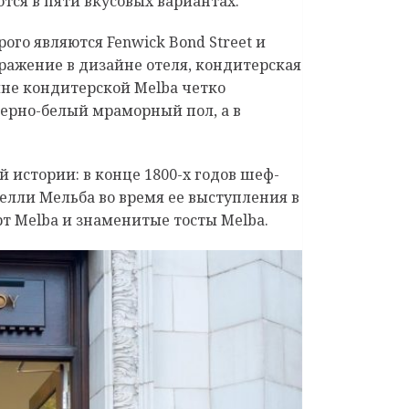
тся в пяти вкусовых вариантах.
ого являются Fenwick Bond Street и
тражение в дизайне отеля, кондитерская
йне кондитерской Melba четко
черно-белый мраморный пол, а в
й истории: в конце 1800-х годов шеф-
Нелли Мельба
во время ее выступления в
рт Melba и знаменитые тосты Melba.