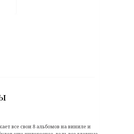
ны
ет все свои 8 альбомов на виниле и
дет еще интереснее, ведь все главные