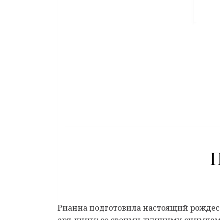
П
Рианна подготовила настоящий рождест
арт-книгу со своими лучшими снимкам