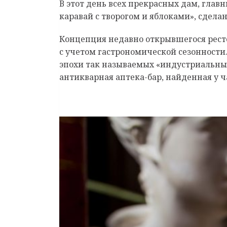
В этот день всех прекрасных дам, гла
каравай с творогом и яблоками», сдел
Концепция недавно открывшегося ресто
с учетом гастрономической сезонности.
эпохи так называемых «индустриальных
антикварная аптека-бар, найденная у 