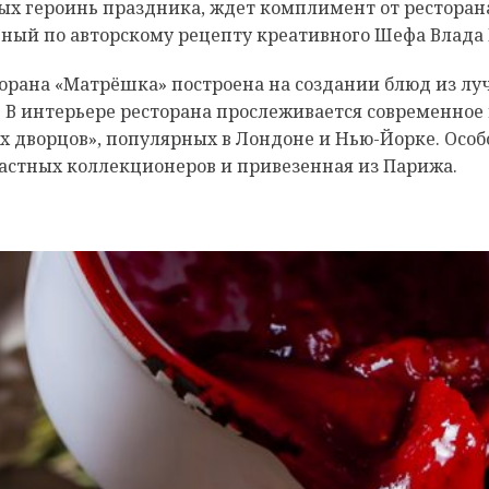
вных героинь праздника, ждет комплимент от рестор
анный по авторскому рецепту креативного Шефа Влада
рана «Матрёшка» построена на создании блюд из луч
 В интерьере ресторана прослеживается современное 
 дворцов», популярных в Лондоне и Нью-Йорке. Особ
частных коллекционеров и привезенная из Парижа.