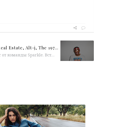
March Playlist: Lorde, Real Estate, Alt-j, The 1975, Syd, Fleet Foxes
>
Традиционный плейлист от команды Sparkle. Встречаем весну вместе. Комментарии