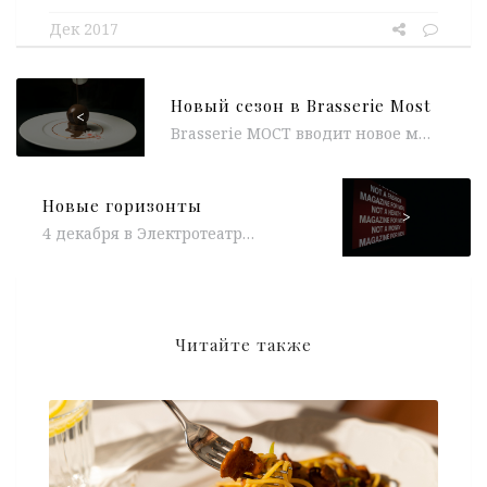
Дек 2017
Новый сезон в Brasserie Most
<
Brasserie МОСТ вводит новое меню от шеф-повара Жан-Люка Молля, которое отвечает всем законам классической брассери. Обновленное меню, которое, в первую...
Новые горизонты
>
4 декабря в Электротеатре «Станиславский» прошла вечеринка ESQUIRE NEW SEASON. Журнал во главе с Сергеем Минаевым собрал своих друзей и...
Читайте также