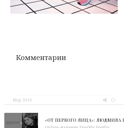
Комментарии
Мар 2018
<
Online-издание Sparkle Spotlight совместно с приложением PR Insider рады представить новый редакционный проект — серию блиц-интервью «От первого лица». Герой новой недели...