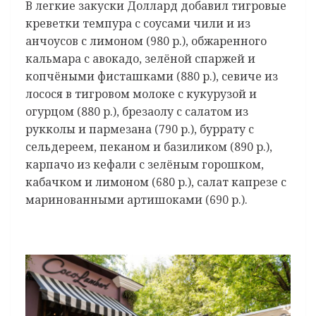
В легкие закуски Доллард добавил тигровые
креветки темпура с соусами чили и из
анчоусов с лимоном (980 р.), обжаренного
кальмара с авокадо, зелёной спаржей и
копчёными фисташками (880 р.), севиче из
лосося в тигровом молоке с кукурузой и
огурцом (880 р.), брезаолу с салатом из
рукколы и пармезана (790 р.), буррату с
сельдереем, пеканом и базиликом (890 р.),
карпачо из кефали с зелёным горошком,
кабачком и лимоном (680 р.), салат капрезе с
маринованными артишоками (690 р.).