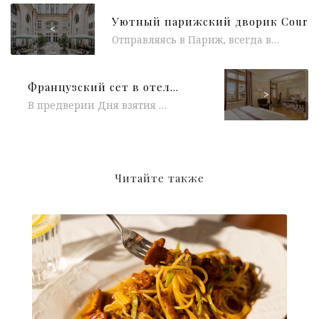
<
Отправляясь в Париж, всегда важно составить маршрут по любимым местам, составить шопинг-лист и после заглянуть в какой нибудь новый для...
Французский сет в отеле «Астория» от Эрика Пеллена и Давида Эйро
>
В предверии Дня взятия Бастилии, французы-шефы отеля«Астория» Эрик Пеллен и Давид Эйро предлагают своим гостям отметить этот день и продолжение лета специальным...
Читайте также