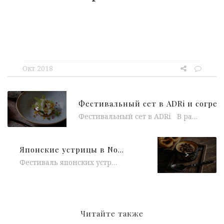
Окт 2018
<
Фестивальный сет в ADRi В рамках московского гастрономического фестиваля Адриан Кетглас и Андрей Жданов представили свой сет для ресторана ADRi....
Японские устрицы в Novel Dine&Wine и новые виды бургеров в ресторанах Хищnik Стейкs & Burgers
>
Фестиваль японских устриц в Novel Dine&Wine В октябре в недавно открывшемся ресторане и винном баре Novel Dine&Wine на Сретенке стартовал...
Читайте также