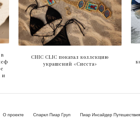
 в
CHIC CLIC показал коллекцию
к
шеф
украшений «Сиеста»
ре
 и
О проекте
Спаркл Пиар Груп
Пиар Инсайдер Путешестви