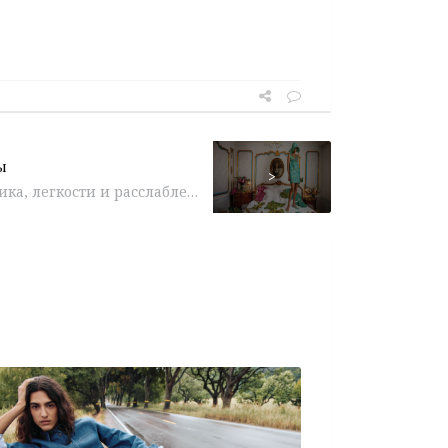
ы
>
Настроение богемного шика, легкости и расслабленной роскоши — в новой рекламной кампании MICHAEL KORS COLLECTION Весна 2019. Съемки прошли в...