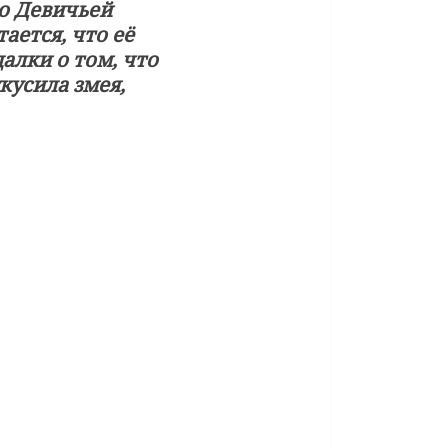
 о Девичьей
ается, что её
алки о том, что
кусила змея,