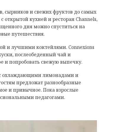
в, сырников и свежих фруктов до самых
с открытой кухней и ресторан Channels,
сыщенного дня можно спуститься на
овые путешествия.
ыкой и лучшими коктейлями.
Connexions
куски, послеобеденный чай и
е и попробовать свежую выпечку.
а, с охлаждающими лимонадами и
 гостям предложат разнообразные
имое и привычное. Пока взрослые
ессиональными педагогами.