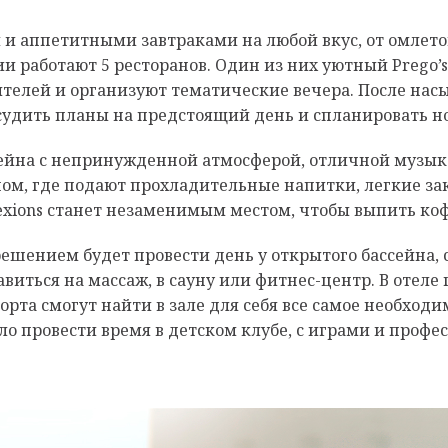
 и аппетитными завтраками на любой вкус, от омлето
и работают 5 ресторанов. Один из них уютный Prego’s 
тителей и организуют тематические вечера. После на
судить планы на предстоящий день и спланировать н
ссейна с непринужденной атмосферой, отличной муз
м, где подают прохладительные напитки, легкие за
ions станет незаменимым местом, чтобы выпить коф
решением будет провести день у открытого бассейн
иться на массаж, в сауну или фитнес-центр. В отеле
рта смогут найти в зале для себя все самое необход
ло провести время в детском клубе, с играми и проф