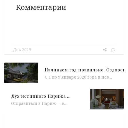
Комментарии
Дек 2019
<
С 1 по 9 января 2020 года в новый пятизвездочный отель Pullman Maldives Maamutaa Resort приедет главный коуч и амбассадор...
Дух истинного Парижа в HÔTEL VERNET
>
Отправиться в Париж — всегда верное решение. В любое время года, в компании близких друзей или в одиночестве. Задаваясь вопросом,...