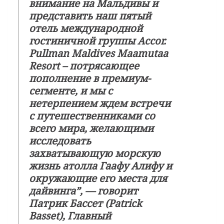
внимание на Мальдивы и
представить наш пятый
отель международной
гостиничной группы
Accor
.
Pullman
Maldives
Maamutaa
Resort
– потрясающее
пополнение в премиум-
сегменте, и мы с
нетерпением ждем встречи
с путешественниками со
всего мира, желающими
исследовать
захватывающую морскую
жизнь атолла Гаафу Алифу и
окружающие его места для
дайвинга”,
— говорит
Патрик Бассет
(
Patrick
Basset
),
Главный