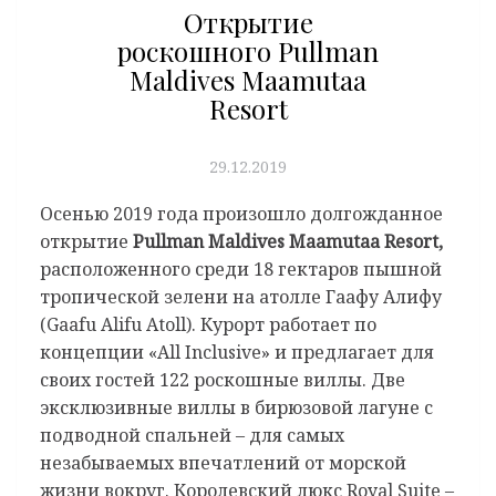
Открытие
роскошного Pullman
Maldives Maamutaa
Resort
29.12.2019
Осенью 2019 года произошло долгожданное
открытие
Pullman
Maldives
Maamutaa
Resort
,
расположенного среди 18 гектаров пышной
тропической зелени на атолле Гаафу Алифу
(
Gaafu
Alifu
Atoll
). Курорт работает по
концепции «All Inclusive» и предлагает для
своих гостей 122 роскошные виллы. Две
эксклюзивные виллы в бирюзовой лагуне с
подводной спальней – для самых
незабываемых впечатлений от морской
жизни вокруг. Королевский люкс Royal Suite –