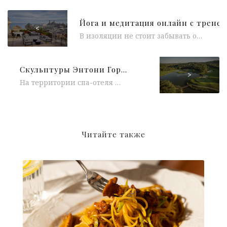
<
В изоляции не стоит забывать о здоровых привычках, спорте, медитации и ментальном здоровье. По такому случаю ежедневно в 11.30 по московскому...
Cкульптуры Энтони Гормли и Тамары Квеситадзе в Terre Blanche Hotel Spa Golf Resort
>
На территории спа-отеля Terre Blanche Hotel Spa Golf Resort, площадь которого составляет больше 3 000 кв.м., собрана коллекция работ выдающихся...
Читайте также