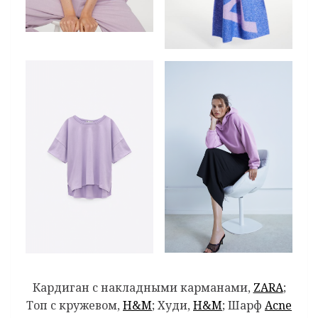
Кардиган с накладными карманами,
ZARA
;
Топ с кружевом,
H&M
; Худи,
H&M
; Шарф
Acne