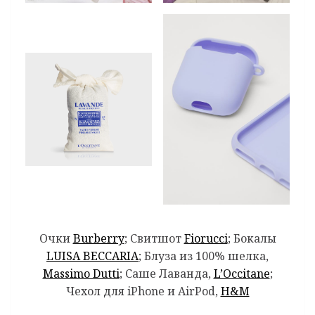
Очки
Burberry
; Свитшот
Fiorucci
; Бокалы
LUISA BECCARIA
; Блуза из 100% шелка,
Massimo Dutti
; Саше Лаванда,
L’Occitane
;
Чехол для iPhone и AirPod,
H&M