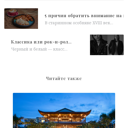
<
В старинном особняке XVIII века в укромном Руновском переулке открылась кофейня Daily Green . Помимо того, что узнавать новые места в любимом...
Классика или рок-н-ролл: 12 онлайн-покупок в черно-белых цветах
>
Черный и белый — классика на все времена. А если их объединить? Выбираем 12 онлайн-покупок — дерзких, женственных и лаконичных....
Читайте также