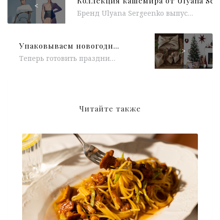
<
Бренд Ulyana Sergeenko выпустил коллекцию уютного и теплого кашемира. В линейку вошли: боди, платья-кардиганы со сложной вязкой, пелерины, брюки свободного кроя, укороченные...
Упаковываем новогодние подарки с заботой о планете вместе с ИКЕА
>
Теперь готовить праздничные сюрпризы для своих близких будет еще приятнее. В магазинах ИКЕА в России появились новогодние упаковочные материалы, украшения...
Читайте также