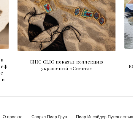
 в
CHIC CLIC показал коллекцию
к
шеф
украшений «Сиеста»
ре
 и
О проекте
Спаркл Пиар Груп
Пиар Инсайдер Путешестви