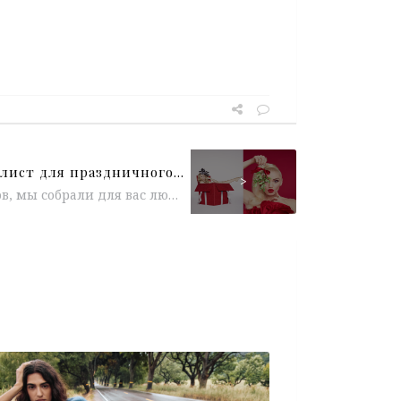
Рождественский плейлист для праздничного настроения
>
В преддверии праздников, мы собрали для вас любимую рождественскую музыку, от классических Jingle Bell Rock и It’s the Most Wonderful...