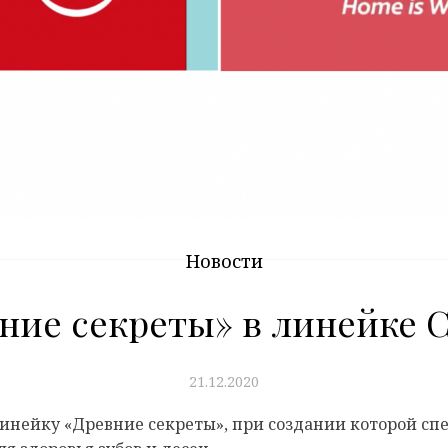
Новости
ние секреты» в линейке C
21.12.2020
нейку «Древние секреты», при создании которой спе