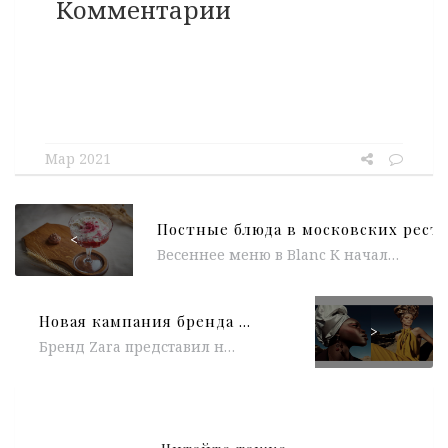
Комментарии
Мар 2021
<
Весеннее меню в Blanc К началу сезона команда ресторана Blanc почти полностью обновила основное меню и коктейльную карту. Шеф-повар Дмитрий Караджиев...
Новая кампания бренда Zara на фоне синего неба в Калифорнийской пустыне
>
Бренд Zara представил новую кампанию весенне-летнего сезона 2021. За креатив и фотосъемку отвечал Стивен Майзел, видео снял арт-директор Фабьен Барон. В...