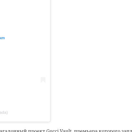
ram
ada)
гадочный проект Gucci Vault, премьера которого запл