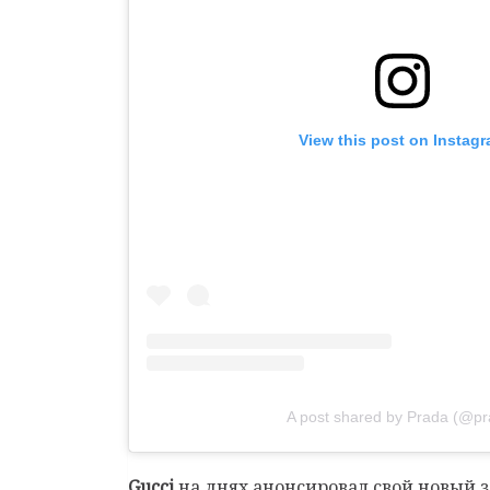
View this post on Instag
A post shared by Prada (@pr
Gucci
на днях анонсировал свой новый за