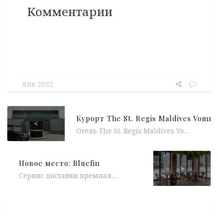
Комментарии
Янв 2022
<
Отель The St. Regis Maldives Vommuli Resort стал победителем в номинации «Ведущий островной курорт класса люкс в мире» (World’s Leading Luxury Island Resort) в рамках 28-й ежегодной премии World Travel Awards. «Для нас большая честь получить высшую...
Новое место: Bluefin
>
Сервис доставки премиальных блюд японской кухни и морепродуктов Bluefin открыл свой первый полноценный ресторан в Москва-Сити. Bluefin уже давно зарекомендовал себя,...