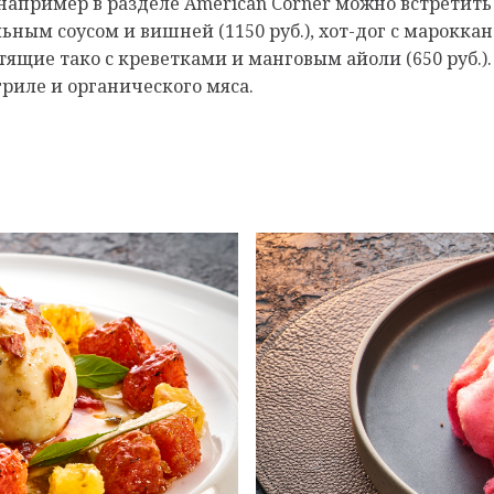
например в разделе American Corner можно встретить
ьным соусом и вишней (1150 руб.), хот-дог с марокка
стящие тако с креветками и манговым айоли (650 руб.
гриле и органического мяса.