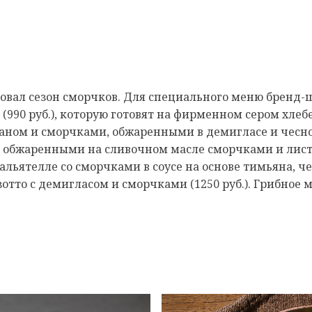
овал сезон сморчков. Для специального меню бренд
(990 руб.), которую готовят на фирменном сером хлеб
аном и сморчками, обжаренными в демигласе и чесно
 с обжаренными на сливочном масле сморчками и ли
льятелле со сморчками в соусе на основе тимьяна, че
отто с демигласом и сморчками (1250 руб.). Грибное 