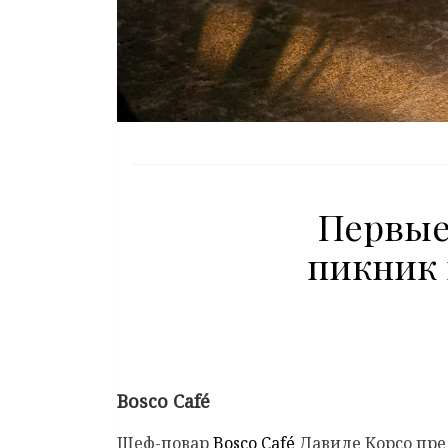
Первые
пикник 
Bosco Café
Шеф-повар
Bosco Café
Давиде Корсо пре