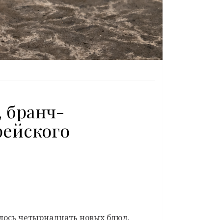
 бранч-
рейского
лось четырнадцать новых блюд.