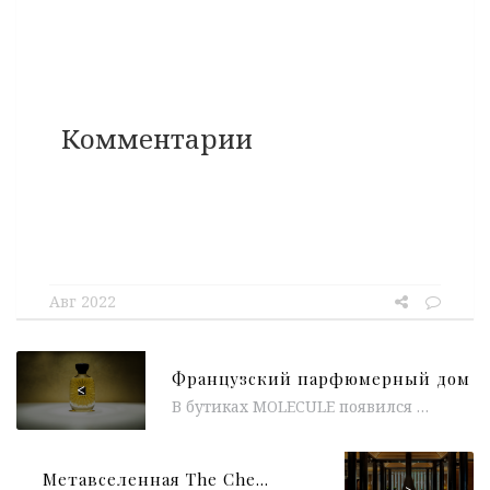
Комментарии
Авг 2022
<
В бутиках MOLECULE появился новый бренд — парфюмерный дом Atelier Des Ors. Марка олицетворяет собой мастерскую ароматов, которая объединяет в себе великолепие высокой...
Метавселенная The Chedi Andermatt и Worldline